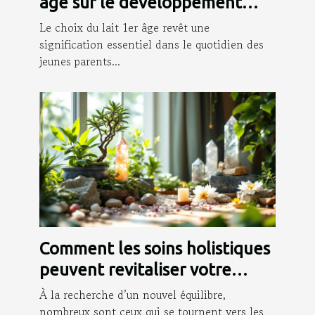
âge sur le développement
initial des nourrissons
Le choix du lait 1er âge revêt une
signification essentiel dans le quotidien des
jeunes parents...
Comment les soins holistiques
peuvent revitaliser votre
quotidien ?
À la recherche d’un nouvel équilibre,
nombreux sont ceux qui se tournent vers les