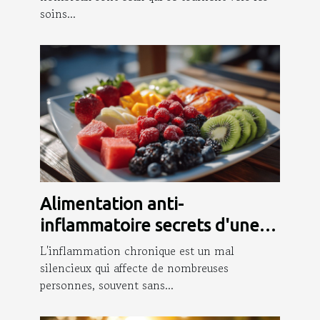
soins...
Alimentation anti-
inflammatoire secrets d'une
diététique apaisante pour le
L'inflammation chronique est un mal
corps
silencieux qui affecte de nombreuses
personnes, souvent sans...