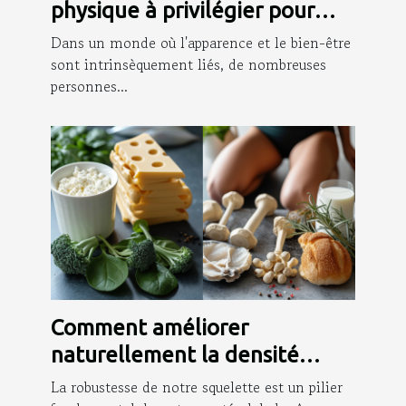
physique à privilégier pour
renforcer l'action de votre
Dans un monde où l'apparence et le bien-être
gaine amincissante
sont intrinsèquement liés, de nombreuses
personnes...
Comment améliorer
naturellement la densité
osseuse grâce à l'alimentation
La robustesse de notre squelette est un pilier