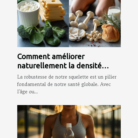
Comment améliorer
naturellement la densité
osseuse grâce à l'alimentation
La robustesse de notre squelette est un pilier
et l'exercice
fondamental de notre santé globale. Avec
l'âge ou...