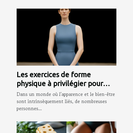
Les exercices de forme
physique à privilégier pour
renforcer l'action de votre
Dans un monde où l'apparence et le bien-être
gaine amincissante
sont intrinsèquement liés, de nombreuses
personnes...