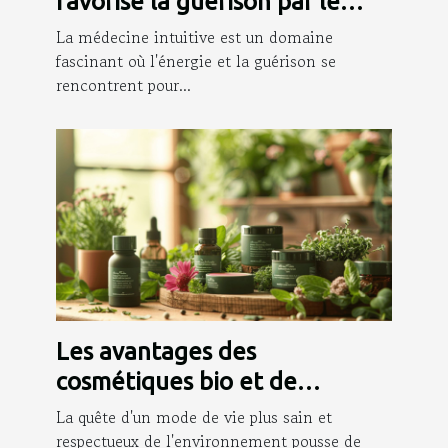
favorise la guérison par le
canal énergétique
La médecine intuitive est un domaine
fascinant où l'énergie et la guérison se
rencontrent pour...
Les avantages des
cosmétiques bio et de
l'aromathérapie pour la santé
La quête d'un mode de vie plus sain et
respectueux de l'environnement pousse de