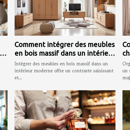
Comment intégrer des meubles
Co
en bois massif dans un intérieur
ch
moderne ?
so
Intégrer des meubles en bois massif dans un
Org
intérieur moderne offre un contraste saisissant
un 
et...
maj