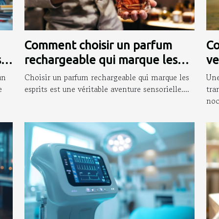
Comment choisir un parfum
Co
s
rechargeable qui marque les
ve
esprits ?
so
un
Choisir un parfum rechargeable qui marque les
Une
e
esprits est une véritable aventure sensorielle....
tra
noc