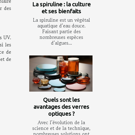
laire
La spiruline : la culture
ir des
et ses bienfaits
La spiruline est un végétal
aquatique d’eau douce.
Faisant partie des
nombreuses espèces
s UV.
d’algues...
i les
ace de
 et de
Quels sont les
avantages des verres
optiques ?
Avec l’évolution de la
science et de la technique,
nombreuses solutions ont