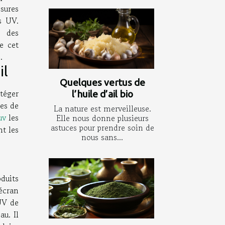
sures
s UV.
 des
e cet
.
il
Quelques vertus de
téger
l’huile d’ail bio
es de
La nature est merveilleuse.
uv
les
Elle nous donne plusieurs
astuces pour prendre soin de
nt les
nous sans...
duits
 écran
UV de
au. Il