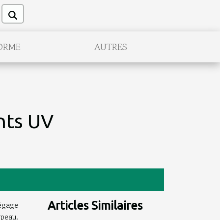
ORME
AUTRES
nts UV
dégage
Articles Similaires
 peau.