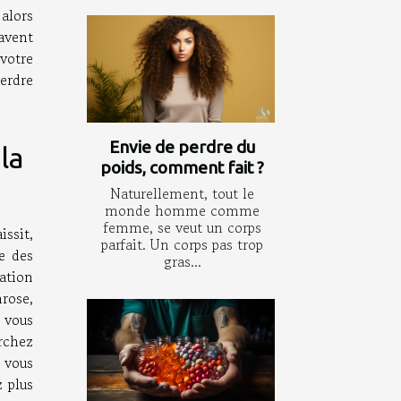
alors
avent
votre
erdre
Envie de perdre du
la
poids, comment fait ?
Naturellement, tout le
monde homme comme
femme, se veut un corps
ssit,
parfait. Un corps pas trop
e des
gras...
ation
hrose,
 vous
rchez
 vous
 plus