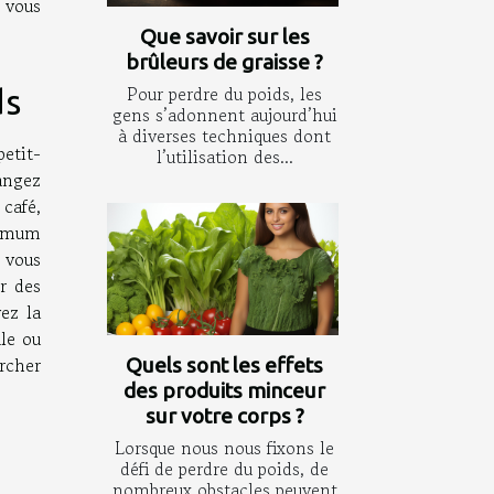
t vous
Que savoir sur les
brûleurs de graisse ?
Pour perdre du poids, les
ds
gens s’adonnent aujourd’hui
à diverses techniques dont
etit-
l’utilisation des...
mangez
café,
ximum
 vous
r des
vez la
le ou
rcher
Quels sont les effets
des produits minceur
sur votre corps ?
Lorsque nous nous fixons le
défi de perdre du poids, de
nombreux obstacles peuvent