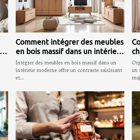
Comment intégrer des meubles
Co
en bois massif dans un intérieur
ch
moderne ?
so
Intégrer des meubles en bois massif dans un
Org
intérieur moderne offre un contraste saisissant
un 
et...
maj