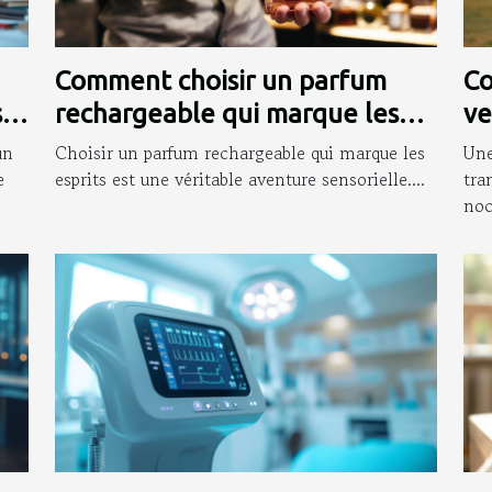
Comment choisir un parfum
Co
s
rechargeable qui marque les
ve
esprits ?
so
un
Choisir un parfum rechargeable qui marque les
Une
e
esprits est une véritable aventure sensorielle....
tra
noc