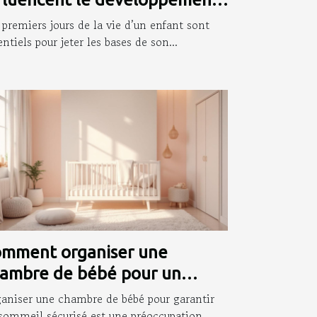
fantile ?
 premiers jours de la vie d’un enfant sont
entiels pour jeter les bases de son...
mment organiser une
ambre de bébé pour un
mmeil sécurisé ?
aniser une chambre de bébé pour garantir
sommeil sécurisé est une préoccupation