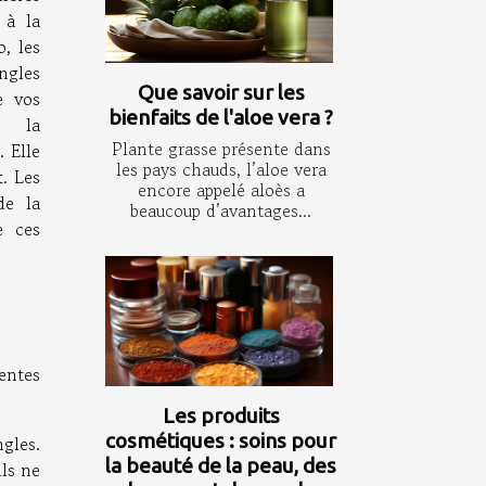
à la
, les
ngles
Que savoir sur les
e vos
bienfaits de l'aloe vera ?
, la
Plante grasse présente dans
 Elle
les pays chauds, l’aloe vera
t. Les
encore appelé aloès a
de la
beaucoup d’avantages...
e ces
entes
Les produits
cosmétiques : soins pour
ngles.
la beauté de la peau, des
ils ne