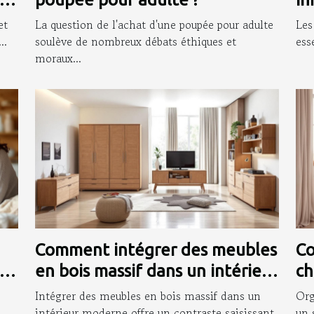
in
et
La question de l'achat d'une poupée pour adulte
Les
..
soulève de nombreux débats éthiques et
ess
moraux...
Comment intégrer des meubles
Co
en bois massif dans un intérieur
ch
moderne ?
so
Intégrer des meubles en bois massif dans un
Org
intérieur moderne offre un contraste saisissant
un 