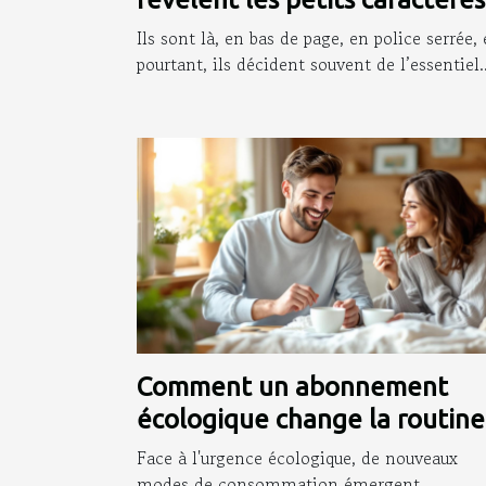
que personne ne lit
Ils sont là, en bas de page, en police serrée, 
pourtant, ils décident souvent de l’essentiel..
Comment un abonnement
écologique change la routine
des jeunes parents ?
Face à l'urgence écologique, de nouveaux
modes de consommation émergent,