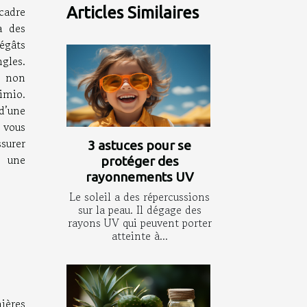
cadre
Articles Similaires
a des
dégâts
gles.
s non
imio.
d’une
 vous
surer
3 astuces pour se
 une
protéger des
rayonnements UV
Le soleil a des répercussions
sur la peau. Il dégage des
rayons UV qui peuvent porter
atteinte à...
ières