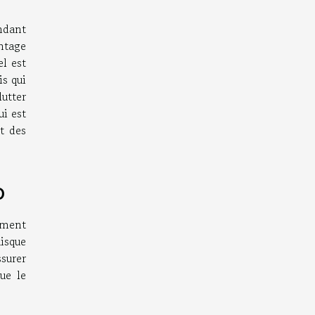
ndant
antage
el est
is qui
lutter
ui est
t des
o
ement
uisque
ssurer
ue le