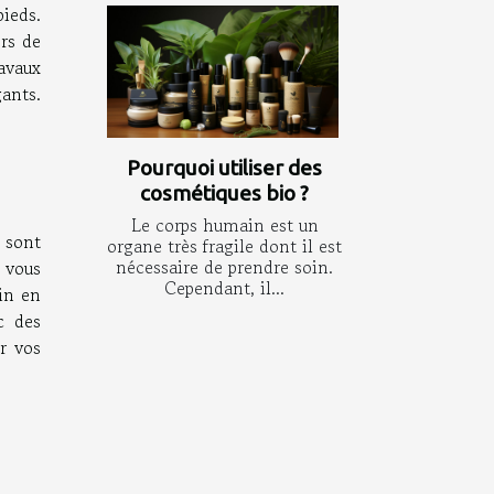
pieds.
rs de
ravaux
gants.
Pourquoi utiliser des
cosmétiques bio ?
Le corps humain est un
e sont
organe très fragile dont il est
nécessaire de prendre soin.
 vous
Cependant, il...
uin en
c des
er vos