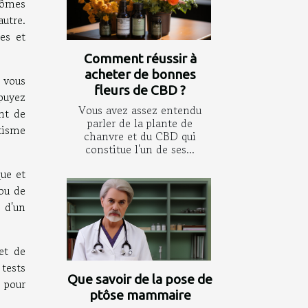
tômes
utre.
ces et
Comment réussir à
acheter de bonnes
 vous
fleurs de CBD ?
puyez
Vous avez assez entendu
nt de
parler de la plante de
tisme
chanvre et du CBD qui
constitue l'un de ses...
ue et
ou de
 d'un
et de
tests
Que savoir de la pose de
 pour
ptôse mammaire