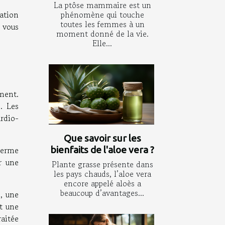
La ptôse mammaire est un
sation
phénomène qui touche
toutes les femmes à un
 vous
moment donné de la vie.
Elle...
ement.
. Les
rdio-
Que savoir sur les
terme
bienfaits de l'aloe vera ?
r une
Plante grasse présente dans
les pays chauds, l’aloe vera
encore appelé aloès a
beaucoup d’avantages...
s, une
t une
aitée