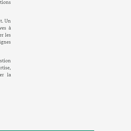
itions
nt. Un
ves à
er les
ignes
stion
rtise,
er la