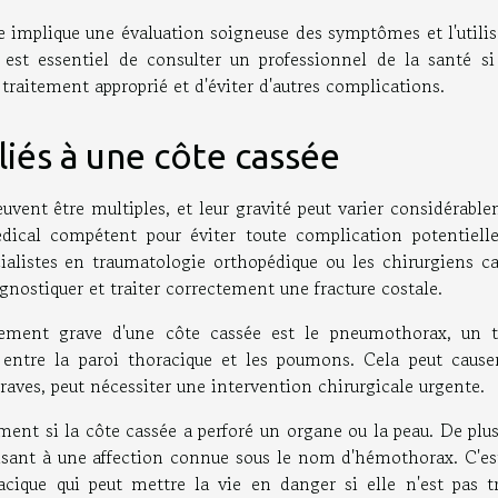
ée implique une évaluation soigneuse des symptômes et l'utili
 est essentiel de consulter un professionnel de la santé si
e traitement approprié et d'éviter d'autres complications.
iés à une côte cassée
uvent être multiples, et leur gravité peut varier considérabl
édical compétent pour éviter toute complication potentielle
cialistes en traumatologie orthopédique ou les chirurgiens ca
gnostiquer et traiter correctement une fracture costale.
ement grave d'une côte cassée est le pneumothorax, un 
 entre la paroi thoracique et les poumons. Cela peut cause
raves, peut nécessiter une intervention chirurgicale urgente.
èrement si la côte cassée a perforé un organe ou la peau. De plu
isant à une affection connue sous le nom d'hémothorax. C'es
cique qui peut mettre la vie en danger si elle n'est pas tr