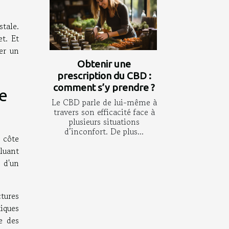
stale.
t. Et
er un
Obtenir une
prescription du CBD :
comment s’y prendre ?
e
Le CBD parle de lui-même à
travers son efficacité face à
plusieurs situations
d’inconfort. De plus...
 côte
luant
 d'un
tures
tiques
re des