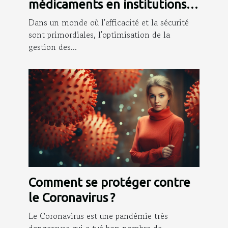
médicaments en institutions
de soins
Dans un monde où l'efficacité et la sécurité
sont primordiales, l'optimisation de la
gestion des...
Comment se protéger contre
le Coronavirus ?
Le Coronavirus est une pandémie très
dangereuse qui a tué bon nombre de