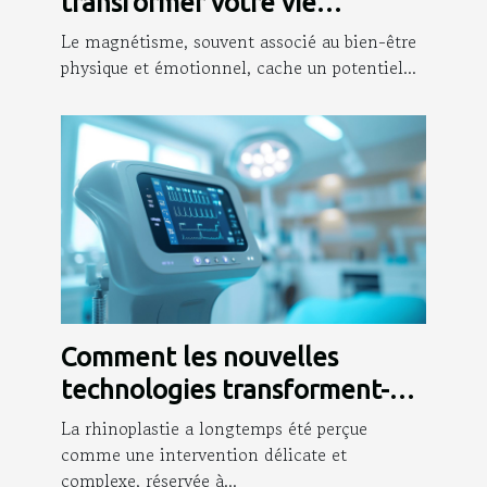
transformer votre vie
professionnelle ?
Le magnétisme, souvent associé au bien-être
physique et émotionnel, cache un potentiel...
Comment les nouvelles
technologies transforment-
elles la rhinoplastie ?
La rhinoplastie a longtemps été perçue
comme une intervention délicate et
complexe, réservée à...