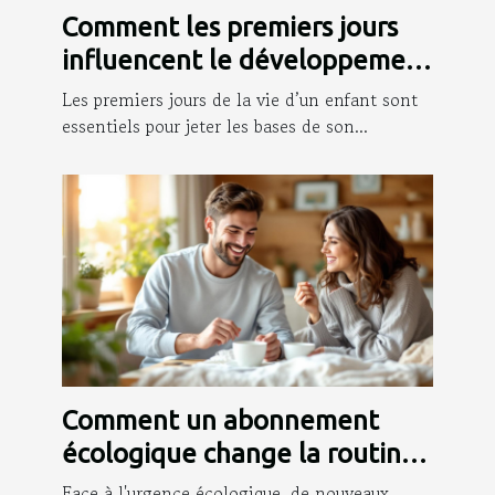
Comment les premiers jours
influencent le développement
infantile ?
Les premiers jours de la vie d’un enfant sont
essentiels pour jeter les bases de son...
Comment un abonnement
écologique change la routine
des jeunes parents ?
Face à l'urgence écologique, de nouveaux